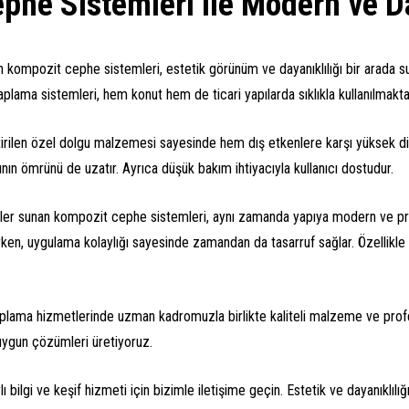
phe Sistemleri ile Modern ve Da
kompozit cephe sistemleri, estetik görünüm ve dayanıklılığı bir arada suna
ma sistemleri, hem konut hem de ticari yapılarda sıklıkla kullanılmakta
tirilen özel dolgu malzemesi sayesinde hem dış etkenlere karşı yüksek dir
yapının ömrünü de uzatır. Ayrıca düşük bakım ihtiyacıyla kullanıcı dostudur.
ümler sunan kompozit cephe sistemleri, aynı zamanda yapıya modern ve pres
ken, uygulama kolaylığı sayesinde zamandan da tasarruf sağlar. Özellikle of
ama hizmetlerinde uzman kadromuzla birlikte kaliteli malzeme ve profes
 uygun çözümleri üretiyoruz.
bilgi ve keşif hizmeti için bizimle iletişime geçin. Estetik ve dayanıklıl