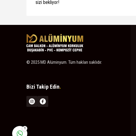
sizi bekliyor!
Müşteri Temsilcisi
© 2025 MD Alüminyum. Tüm hakları saklıdır.
Bizi Takip Edin
.
Cevap Yaz
1