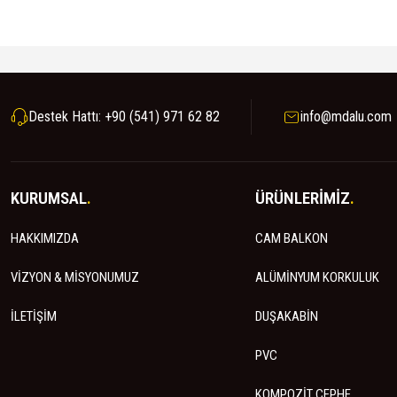
Destek Hattı: +90 (541) 971 62 82
info@mdalu.com
KURUMSAL
.
ÜRÜNLERİMİZ
.
HAKKIMIZDA
CAM BALKON
VİZYON & MİSYONUMUZ
ALÜMİNYUM KORKULUK
İLETİŞİM
DUŞAKABİN
PVC
KOMPOZİT CEPHE